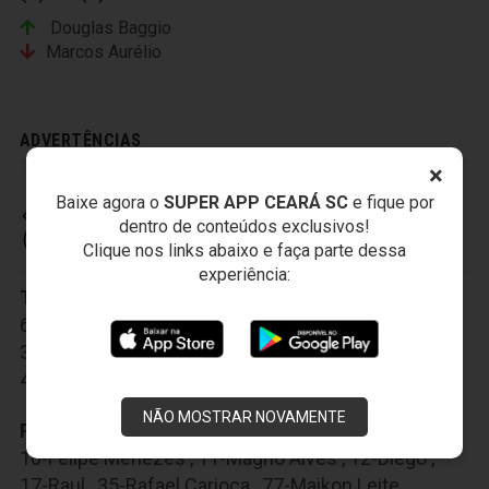
Douglas Baggio
Marcos Aurélio
ADVERTÊNCIAS
×
Baixe agora o
SUPER APP CEARÁ SC
e fique por
dentro de conteúdos exclusivos!
CEARÁ SPORTING CLUB
Clique nos links abaixo e faça parte dessa
experiência:
Titulares:
1-Everson
,
3-Tiago Alves
,
6-Romário Santos
,
8-Ricardinho
,
26-Richardson
,
30-Pio
,
33-Rafael Pereira
,
36-Leandro Carvalho
,
40-Arthur
,
45-Lima
,
88-Pedro Ken
NÃO MOSTRAR NOVAMENTE
Reservas:
4-Valdo
,
7-Jackson Caucaia
,
10-Felipe Menezes
,
11-Magno Alves
,
12-Diego
,
17-Raul
,
35-Rafael Carioca
,
77-Maikon Leite