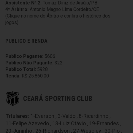
Assistente Nº 2:
Tomáz Diniz de Araújo/PB
4º Árbitro:
Antonio Magno Lima Cordeiro/CE
(Clique no nome do Ábitro e confira o histórico dos
jogos)
PUBLICO E RENDA
Publico Pagante:
5606
Publico Não Pagante:
322
Publico Total:
5928
Renda:
R$ 25.860.00
CEARÁ SPORTING CLUB
Titulares:
1-Everson
,
3-Valdo
,
8-Ricardinho
,
11-Felipe Azevedo
,
13-Luiz Otávio
,
19-Ernandes
,
20-Juninho
,
26-Richardson
,
27-Wescley
,
30-Pio
,