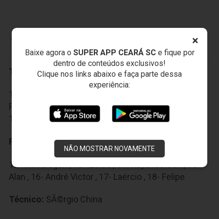
×
SALGUEIRO ATLÉTICO CLUBE
Baixe agora o
SUPER APP CEARÁ SC
e fique por
dentro de conteúdos exclusivos!
Titulares:
Clique nos links abaixo e faça parte dessa
experiência:
1- Luciano , 2- Maurício , 3- Escuro , 4- Juninho , 5-
Pêu , 6- Luiz Eduardo , 7- Jaildo , 8- Dadá , 9- Willian ,
10- Fabiano , 11- Alexon
Reservas:
NÃO MOSTRAR NOVAMENTE
12- Mondragon , 13- Izaldo , 14- Rayanderson , 15-
Alan , 16- André Victor , 17- Laércio , 18- Felipe
Técnico:
SÃ©rgio China