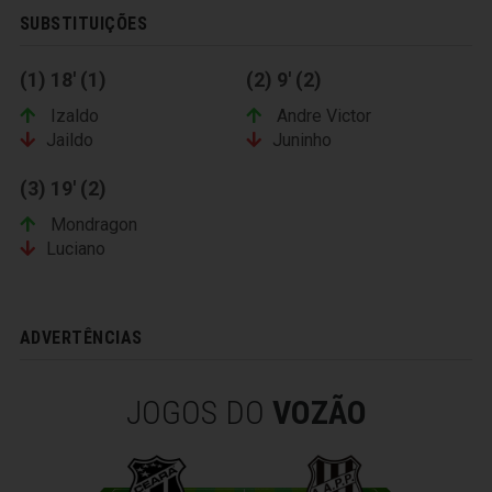
SUBSTITUIÇÕES
(1) 18' (1)
(2) 9' (2)
Izaldo
Andre Victor
Jaildo
Juninho
(3) 19' (2)
Mondragon
Luciano
ADVERTÊNCIAS
JOGOS DO
VOZÃO