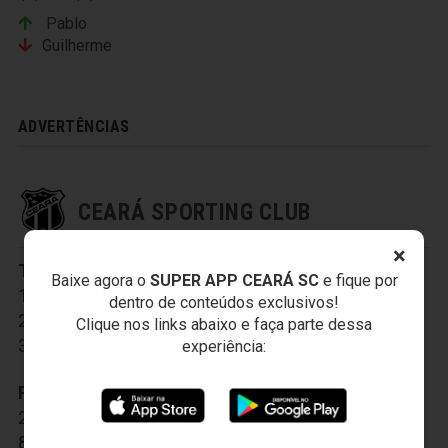
Pablo
Guilherme
ADVERTÊNCIAS
CEARÁ SPORTING CLUB
×
Titulares:
1-Everson
,
3-Valdo
,
7-Andrigo
,
Baixe agora o
SUPER APP CEARÁ SC
e fique por
11-Felipe Azevedo
,
13-Luiz Otávio
,
20-Juninho
,
dentro de conteúdos exclusivos!
26-Richardson
,
27-Wescley
,
30-Pio
,
Clique nos links abaixo e faça parte dessa
35-Rafael Carioca
,
99-Elton
experiência:
Reservas:
8-Ricardinho
,
18-Luidy
,
19-Ernandes
,
22-Leandro Silva
,
40-Arthur
,
77-Roberto
,
83-Fernando Henrique
,
97-Patrick