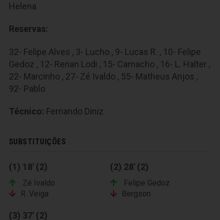
Helena
Reservas:
32- Felipe Alves , 3- Lucho , 9- Lucas R. , 10- Felipe
Gedoz , 12- Renan Lodi , 15- Camacho , 16- L. Halter ,
22- Marcinho , 27- Zé Ivaldo , 55- Matheus Anjos ,
92- Pablo
Técnico:
Fernando Diniz
SUBSTITUIÇÕES
(1) 18' (2)
(2) 28' (2)
Zé Ivaldo
Felipe Gedoz
R. Veiga
Bergson
(3) 37' (2)