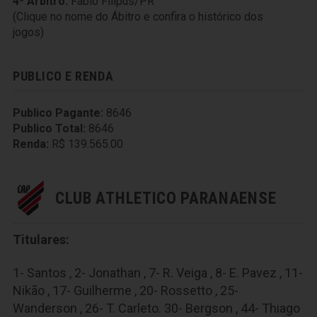
4º Árbitro:
Fábio Filipus/PR
(Clique no nome do Ábitro e confira o histórico dos
jogos)
PUBLICO E RENDA
Publico Pagante:
8646
Publico Total:
8646
Renda:
R$ 139.565.00
CLUB ATHLETICO PARANAENSE
Titulares:
1- Santos , 2- Jonathan , 7- R. Veiga , 8- E. Pavez , 11-
Nikão , 17- Guilherme , 20- Rossetto , 25-
Wanderson , 26- T. Carleto. 30- Bergson , 44- Thiago