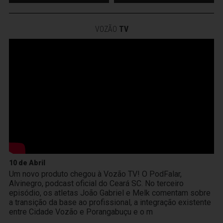
VOZÃO
TV
10 de Abril
Um novo produto chegou à Vozão TV! O PodFalar,
Alvinegro, podcast oficial do Ceará SC. No terceiro
episódio, os atletas João Gabriel e Melk comentam sobre
a transição da base ao profissional, a integração existente
entre Cidade Vozão e Porangabuçu e o m