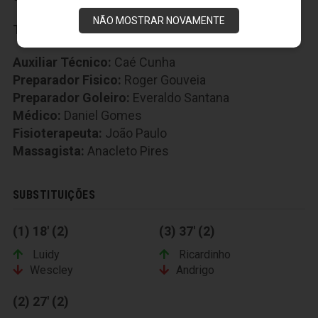
NÃO MOSTRAR NOVAMENTE
Técnico:
Marcelo Chamusca
Auxiliar Técnico:
Caé Cunha
Preparador Fisico:
Roger Gouveia
Preparador Goleiro:
Everaldo Santana
Médico:
Daniel Gomes
Fisioterapeuta:
João Paulo
Massagista:
Anacleto Pires
SUBSTITUIÇÕES
(1) 18' (2)
(3) 37' (2)
Luidy
Ricardinho
Wescley
Andrigo
(2) 27' (2)