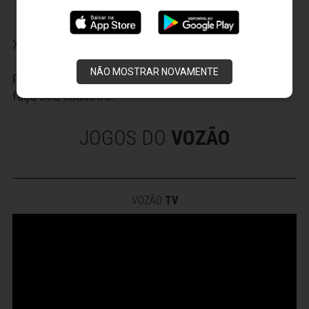
11/07/2017 - Ceará 0 x 2 Internacional
X
NÃO MOSTRAR NOVAMENTE
Participe das nossas promoções, clique
AQUI
e
faça seu cadastro.
JOGOS DO
VOZÃO
VOZÃO
TV