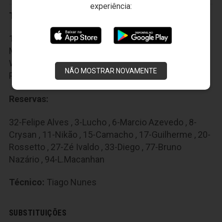
experiência:
Titulares:
1-Santos , 2-Jonathan , 5-Wellington , 7-R.Veiga , 10-
Marcelo Cirino , 12-Renan Lodi , 22-Marcinho , 25-
Wanderson , 30-Bergson , 39-B.Guimarães , 96-Léo
NÃO MOSTRAR NOVAMENTE
Pereira
Reservas:
32-Felipe Alves , 3-Lucho , 6-Marcio Azevedo , 8-
Crysan , 11-Nikão , 15-Camacho , 17-Guilherme , 20-
Rossetto , 27-Zé Ivaldo , 33-Diego , 77-Bruno
Nazário , 94-L.Macanhan
Técnico:
Tiago Nunes
SUBSTITUIÇÕES