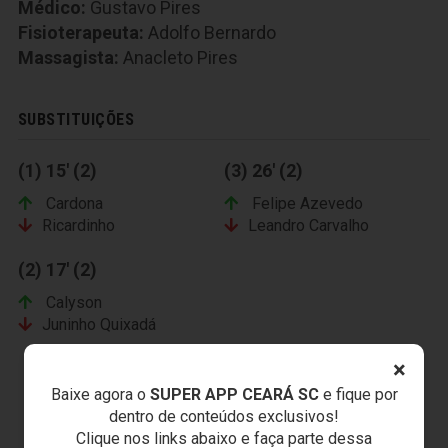
Médico:
Gustavo Pires
Fisioterapeuta:
Adolfo Bernardo
Massagista:
Anacleto Pires
SUBSTITUIÇÕES
(1) 15' (2)
(3) 26' (2)
Cardona
Felipe Azevedo
Ricardinho
Leandro Carvalho
(2) 17' (2)
Calyson
Juninho Quixadá
×
Baixe agora o
SUPER APP CEARÁ SC
e fique por
dentro de conteúdos exclusivos!
CLUB ATHLETICO PARANAENSE
Clique nos links abaixo e faça parte dessa