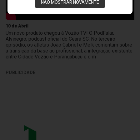
NÃO MOSTRAR NOVAMENTE
10 de Abril
Um novo produto chegou à Vozão TV! O PodFalar,
Alvinegro, podcast oficial do Ceará SC. No terceiro
episódio, os atletas João Gabriel e Melk comentam sobre
a transição da base ao profissional, a integração existente
entre Cidade Vozão e Porangabuçu e o m
PUBLICIDADE