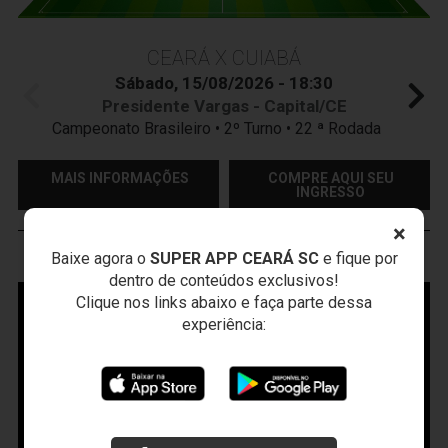
CEARÁ X CUIABÁ
Sábado, 15/08/2026 - 18:30
Presidente Vargas - Capital/CE
Campeonato Brasileiro • 2º Turno • 22 ª Rodada
MAIS INFORMAÇÕES
COMPRE AQUI SEU
INGRESSO
×
Baixe agora o
SUPER APP CEARÁ SC
e fique por
VOZÃO
TV
dentro de conteúdos exclusivos!
Clique nos links abaixo e faça parte dessa
experiência: