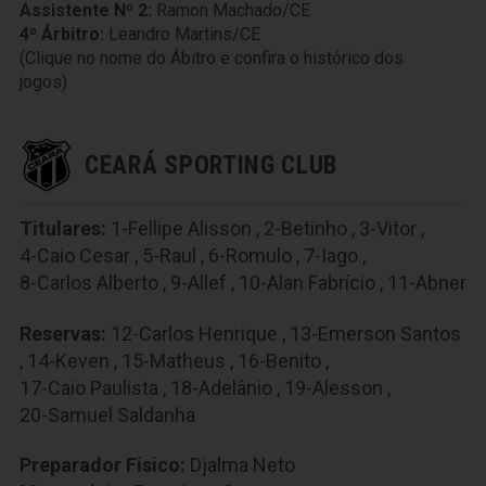
Assistente Nº 2:
Ramon Machado/CE
4º Árbitro:
Leandro Martins/CE
(Clique no nome do Ábitro e confira o histórico dos
jogos)
CEARÁ SPORTING CLUB
Titulares:
1-Fellipe Alisson
,
2-Betinho
,
3-Vitor
,
4-Caio Cesar
,
5-Raul
,
6-Romulo
,
7-Iago
,
8-Carlos Alberto
,
9-Allef
,
10-Alan Fabrício
,
11-Abner
Reservas:
12-Carlos Henrique
,
13-Emerson Santos
,
14-Keven
,
15-Matheus
,
16-Benito
,
17-Caio Paulista
,
18-Adelânio
,
19-Alesson
,
20-Samuel Saldanha
Preparador Fisico:
Djalma Neto