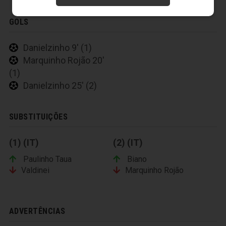
GOLS
Danielzinho 9' (1)
Marquinho Rojão 20'
(1)
Danielzinho 25' (2)
SUBSTITUIÇÕES
(1) (IT)
(2) (IT)
Paulinho Taua
Biano
Valdinei
Marquinho Rojão
ADVERTÊNCIAS