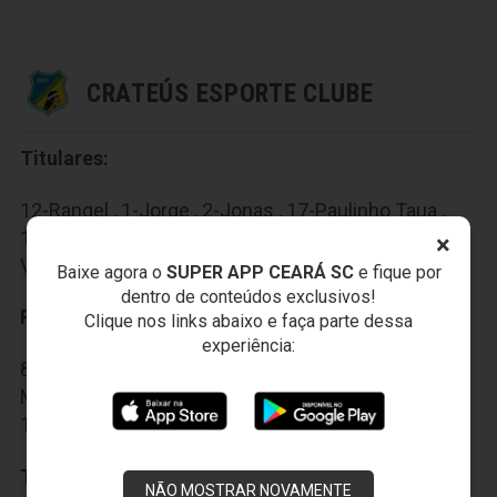
CRATEÚS ESPORTE CLUBE
Titulares:
12-Rangel , 1-Jorge , 2-Jonas , 17-Paulinho Taua ,
19-Bruno Almir , 10-Bolinha , 3-Branco , 4-Gel , 5-
×
Valdinei , 6-Fifi , 7-Juninho
Baixe agora o
SUPER APP CEARÁ SC
e fique por
dentro de conteúdos exclusivos!
Reservas:
Clique nos links abaixo e faça parte dessa
experiência:
8-Danielzinho , 13-Marcelo , 9-Romario , 11-
Marquinho Rojão , 14-Ilgner , 20-Biano , 15-Dondon ,
18-Tiago , 16-Paulinho
Técnico:
Ivan
NÃO MOSTRAR NOVAMENTE