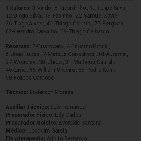
Titulares:
3-Valdo
,
8-Ricardinho
,
10-Felipe Silva
,
12-Diogo Silva
,
19-Fabinho
,
22-Samuel Xavier
,
36-Tiago Alves
,
46-Thiago Carleto
,
77-Bergson
,
82-Leandro Carvalho
,
89-Thiago Galhardo
Reservas:
2-Cristovam
,
4-Eduardo Brock
,
6-João Lucas
,
7-Mateus Gonçalves
,
18-Auremir
,
27-Wescley
,
30-Chico
,
31-Matheus Cabral
,
45-Lima
,
55-William Oliveira
,
88-Pedro Ken
,
98-Felippe Cardoso
Técnico:
Enderson Moreira
Auxiliar Técnico:
Luís Fernando
Preparador Fisico:
Edy Carlos
Preparador Goleiro:
Everaldo Santana
Médico:
Joaquim Garcia
Fisioterapeuta:
Adolfo Bernardo