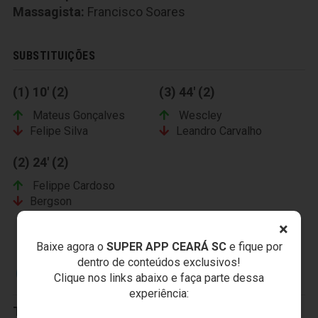
Massagista:
Francisco Soares
SUBSTITUIÇÕES
(1) 10' (2)
(3) 44' (2)
Mateus Gonçalves
Wescley
Felipe Silva
Leandro Carvalho
(2) 24' (2)
Felippe Cardoso
Bergson
×
Baixe agora o
SUPER APP CEARÁ SC
e fique por
dentro de conteúdos exclusivos!
CRUZEIRO ESPORTE CLUBE
Clique nos links abaixo e faça parte dessa
experiência:
Titulares: