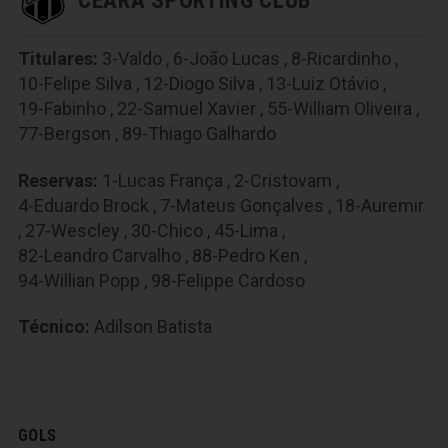
CEARÁ SPORTING CLUB
Titulares:
3-Valdo
,
6-João Lucas
,
8-Ricardinho
,
10-Felipe Silva
,
12-Diogo Silva
,
13-Luiz Otávio
,
19-Fabinho
,
22-Samuel Xavier
,
55-William Oliveira
,
77-Bergson
,
89-Thiago Galhardo
Reservas:
1-Lucas França
,
2-Cristovam
,
4-Eduardo Brock
,
7-Mateus Gonçalves
,
18-Auremir
,
27-Wescley
,
30-Chico
,
45-Lima
,
82-Leandro Carvalho
,
88-Pedro Ken
,
94-Willian Popp
,
98-Felippe Cardoso
Técnico:
Adílson Batista
GOLS