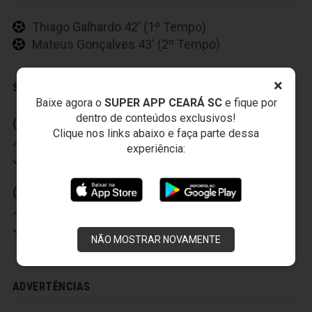
Thiago Galhardo 42' (1º Tempo)
Mateus Gonçalves 43' (2º Tempo)
×
SUBSTITUIÇÕES
Baixe agora o
SUPER APP CEARÁ SC
e fique por
dentro de conteúdos exclusivos!
(3) 45' (2º Tempo)
(1) 12' (1º Tempo)
Clique nos links abaixo e faça parte dessa
Eduardo Brock
Pedro Ken
experiência:
Luiz Otávio
William Oliveira
(2) 15' (2º Tempo)
Mateus Gonçalves
Thiago Galhardo
NÃO MOSTRAR NOVAMENTE
ADVERTÊNCIAS