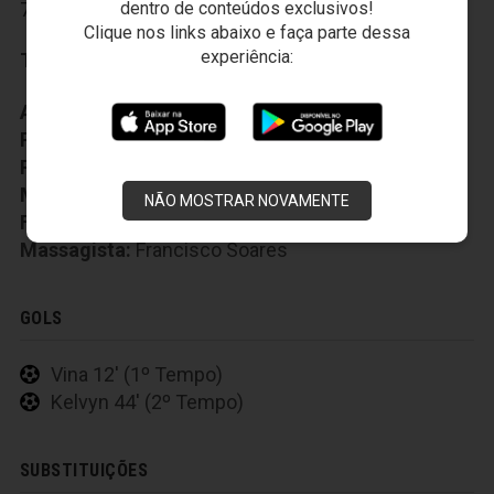
dentro de conteúdos exclusivos!
73-Saulo Mineiro
Clique nos links abaixo e faça parte dessa
experiência:
Técnico:
Guto Ferreira
Auxiliar Técnico:
Alexandre Faganello
Preparador Fisico:
Valdir Nogueira
Preparador Goleiro:
Everaldo Santana
Médico:
Joaquim Garcia
NÃO MOSTRAR NOVAMENTE
Fisioterapeuta:
João Paulo
Massagista:
Francisco Soares
GOLS
Vina 12' (1º Tempo)
Kelvyn 44' (2º Tempo)
SUBSTITUIÇÕES