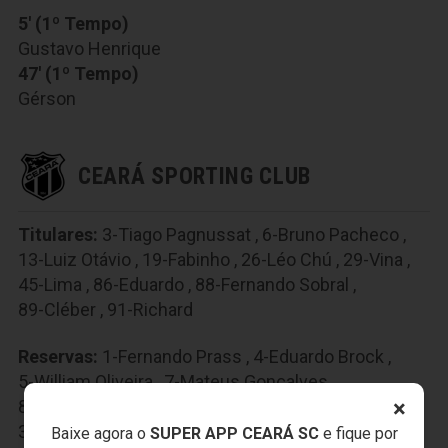
5' (1º Tempo)
Gustavo Henrique
47' (1º Tempo)
Gérson
CEARÁ SPORTING CLUB
Titulares:
3-Tiago Pagnussat
,
6-Bruno Pacheco
,
13-Luiz Otávio
,
19-Fabinho
,
26-Léo Chú
,
29-Vina
,
45-Lima
,
86-Eduardo
,
88-Fernando Sobral
,
89-Cléber
,
91-Richard
Reservas:
1-Fernando Prass
,
4-Eduardo Brock
,
5-William Oliveira
,
7-Mateus Gonçalves
,
×
8-Ricardinho
,
31-Pedro Naressi
,
35-Charles
,
39-Wescley
,
40-Jacaré
,
44-Klaus
,
70-Kelvyn
,
Baixe agora o
SUPER APP CEARÁ SC
e fique por