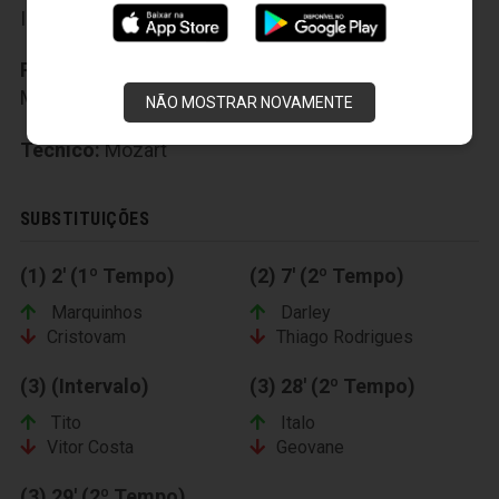
Iurym e 9-Dellatorre
Reservas:
31-Darley, 14-Tito, 15-João Victor, 28-
Marquinhos, 10-Ítalo, 22-Bruno Mota e 11-Silvinho
NÃO MOSTRAR NOVAMENTE
Técnico:
Mozart
SUBSTITUIÇÕES
(1) 2' (1º Tempo)
(2) 7' (2º Tempo)
Marquinhos
Darley
Cristovam
Thiago Rodrigues
(3) (Intervalo)
(3) 28' (2º Tempo)
Tito
Italo
Vitor Costa
Geovane
(3) 29' (2º Tempo)