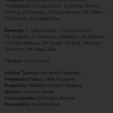
10-Mendoza
,
13-Luiz Otávio
,
20-Willian Oliveira
,
29-Vina
,
35-Charles
,
73-Saulo Mineiro
,
89-Cléber
,
91-Richard
,
94-Gabriel Dias
Reservas:
1-João Ricardo
,
11-Felipe Vizeu
,
16-Jorginho
,
21-Geovane
,
25-Marlon
,
28-Eduardo
,
31-Pedro Naressi
,
33-Jordan
,
37-Rick
,
44-Klaus
,
70-Kelvyn
,
90-Felipe Silva
Técnico:
Guto Ferreira
Auxiliar Técnico:
Alexandre Faganello
Preparador Fisico:
Valdir Nogueira
Preparador Goleiro:
Everaldo Santana
Médico:
Joaquim Garcia
Fisioterapeuta:
Wellington Alencar
Massagista:
Anacleto Pires