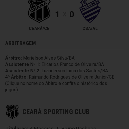
1
0
X
CEARÁ/CE
CSA/AL
ARBITRAGEM
Árbitro:
Marielson Alves Silva/BA
Assistente Nº 1:
Elicarlos Franco de Oliveira/BA
Assistente Nº 2:
Luanderson Lima dos Santos/BA
4º Árbitro:
Raimundo Rodrigues de Oliveira Junior/CE
(Clique no nome do Ábitro e confira o histórico dos
jogos)
CEARÁ SPORTING CLUB
Titulares:
3-Messias
,
6-Bruno Pacheco
,