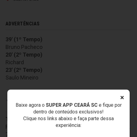
ADVERTÊNCIAS
39' (1º Tempo)
Bruno Pacheco
20' (2º Tempo)
Richard
23' (2º Tempo)
Saulo Mineiro
×
CENTRO SPORTIVO ALAGOANO
Baixe agora o
SUPER APP CEARÁ SC
e fique por
dentro de conteúdos exclusivos!
Clique nos links abaixo e faça parte dessa
Titulares:
1-Thiago Rodrigues, 25-Cristovam, 30-
experiência:
Rodolfo Filemon, 3-Lucão, 6-Vitor Costa, 5-Geovane,
7-Silas, 17-Rodrigo Pimpão, 21-Marco Túlio, 99-