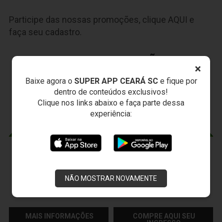
Participe das nossas promoções, clique
AQUI
e
faça seu cadastro.
JOGOS DO
VOZÃO
×
Baixe agora o
SUPER APP CEARÁ SC
e fique por
dentro de conteúdos exclusivos!
Clique nos links abaixo e faça parte dessa
experiência:
CEARÁ X CUIABÁ
Sábado, 15/08/2026 - 18:30
NÃO MOSTRAR NOVAMENTE
Presidente Vargas - Capital/CE
Campeonato Brasileiro • 2º Turno • 22 ª Rodada
MAIS INFORMAÇÕES
COMPRE AQUI SEU