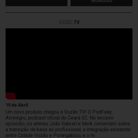
INGRESSO
VOZÃO
TV
10 de Abril
Um novo produto chegou à Vozão TV! O PodFalar,
Alvinegro, podcast oficial do Ceará SC. No terceiro
episódio, os atletas João Gabriel e Melk comentam sobre
a transição da base ao profissional, a integração existente
entre Cidade Vozão e Porangabuçu e o m