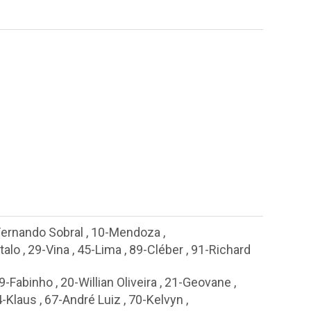
Fernando Sobral
,
10-Mendoza
,
talo
,
29-Vina
,
45-Lima
,
89-Cléber
,
91-Richard
9-Fabinho
,
20-Willian Oliveira
,
21-Geovane
,
4-Klaus
,
67-André Luiz
,
70-Kelvyn
,