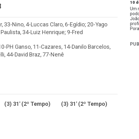
10 d
B
Um n
podc
João
prof
, 33-Nino, 4-Luccas Claro, 6-Egídio; 20-Yago
Pora
 Paulista, 34-Luiz Henrique; 9-Fred
PUB
 10-PH Ganso, 11-Cazares, 14-Danilo Barcelos,
lli, 44-David Braz, 77-Nenê
(3) 31' (2º Tempo)
(3) 31' (2º Tempo)