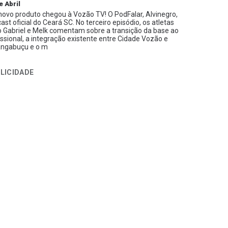
e Abril
ovo produto chegou à Vozão TV! O PodFalar, Alvinegro,
ast oficial do Ceará SC. No terceiro episódio, os atletas
 Gabriel e Melk comentam sobre a transição da base ao
issional, a integração existente entre Cidade Vozão e
ngabuçu e o m
LICIDADE