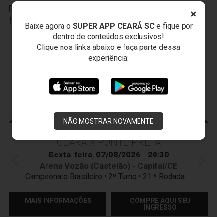
Participe das nossas promoções, clique
AQUI
e
×
faça seu cadastro.
Baixe agora o
SUPER APP CEARÁ SC
e fique por
dentro de conteúdos exclusivos!
JOGOS DO
VOZÃO
Clique nos links abaixo e faça parte dessa
experiência:
NÃO MOSTRAR NOVAMENTE
CEARÁ X PONTE PRETA
Sexta-feira, 07/08/2026 - 20:30
Arena Vozão (Castelão) - Capital/CE
Campeonato Brasileiro • 2º Turno • 21 ª Rodada
MAIS INFORMAÇÕES
COMPRE AQUI SEU
INGRESSO