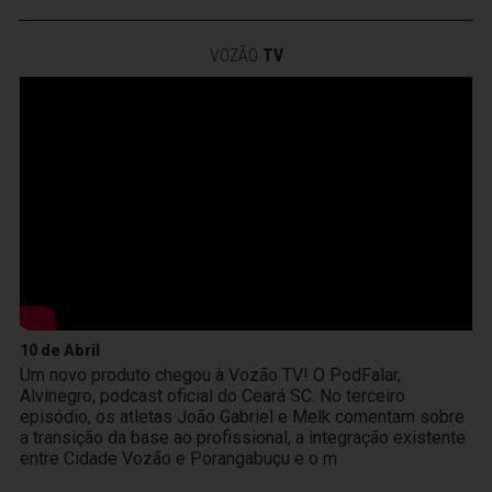
VOZÃO
TV
10 de Abril
Um novo produto chegou à Vozão TV! O PodFalar,
Alvinegro, podcast oficial do Ceará SC. No terceiro
episódio, os atletas João Gabriel e Melk comentam sobre
a transição da base ao profissional, a integração existente
entre Cidade Vozão e Porangabuçu e o m