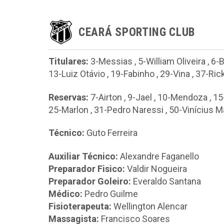
CEARÁ SPORTING CLUB
Titulares:
3-Messias
,
5-William Oliveira
,
6-
13-Luiz Otávio
,
19-Fabinho
,
29-Vina
,
37-Ric
Reservas:
7-Airton
,
9-Jael
,
10-Mendoza
,
15
25-Marlon
,
31-Pedro Naressi
,
50-Vinícius 
Técnico:
Guto Ferreira
Auxiliar Técnico:
Alexandre Faganello
Preparador Fisico:
Valdir Nogueira
Preparador Goleiro:
Everaldo Santana
Médico:
Pedro Guilme
Fisioterapeuta:
Wellington Alencar
Massagista:
Francisco Soares