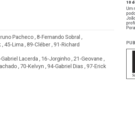
10 d
Um n
podc
João
prof
Pora
Bruno Pacheco
,
8-Fernando Sobral
,
PUB
k
,
45-Lima
,
89-Cléber
,
91-Richard
-Gabriel Lacerda
,
16-Jorginho
,
21-Geovane
,
Machado
,
70-Kelvyn
,
94-Gabriel Dias
,
97-Erick