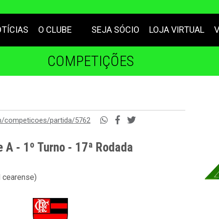
TÍCIAS
O CLUBE
SEJA SÓCIO
LOJA VIRTUAL
COMPETIÇÕES
m/competicoes/partida/5762
e A - 1º Turno - 17ª Rodada
l cearense)