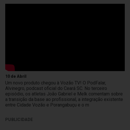
10 de Abril
Um novo produto chegou à Vozão TV! O PodFalar,
Alvinegro, podcast oficial do Ceará SC. No terceiro
episódio, os atletas João Gabriel e Melk comentam sobre
a transição da base ao profissional, a integração existente
entre Cidade Vozão e Porangabuçu e o m
PUBLICIDADE