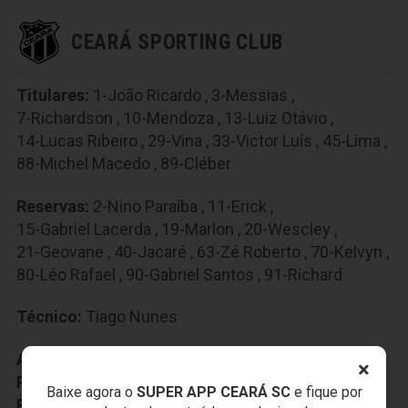
CEARÁ SPORTING CLUB
Titulares:
1-João Ricardo
,
3-Messias
,
7-Richardson
,
10-Mendoza
,
13-Luiz Otávio
,
14-Lucas Ribeiro
,
29-Vina
,
33-Victor Luís
,
45-Lima
,
88-Michel Macedo
,
89-Cléber
Reservas:
2-Nino Paraíba
,
11-Erick
,
15-Gabriel Lacerda
,
19-Marlon
,
20-Wescley
,
21-Geovane
,
40-Jacaré
,
63-Zé Roberto
,
70-Kelvyn
,
80-Léo Rafael
,
90-Gabriel Santos
,
91-Richard
Técnico:
Tiago Nunes
Auxiliar Técnico:
Evandro Fornari
×
Preparador Fisico:
Roberto Farias
Baixe agora o
SUPER APP CEARÁ SC
e fique por
Preparador Goleiro:
Everaldo Santana