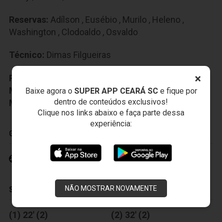
Reservas:
Adílson
,
Eusébio
,
Murilo
,
Heleno
,
Washington
,
Clodoaldo
,
Osvaldo
Técnico:
Dimas Filgueiras
×
Preparador Fisico:
Djalma Neto
Médico:
Daniel Gomes
Baixe agora o
SUPER APP CEARÁ SC
e fique por
dentro de conteúdos exclusivos!
Massagista:
Anacleto Pires
Clique nos links abaixo e faça parte dessa
experiência:
GOLS
Iarley 8' (2)
NÃO MOSTRAR NOVAMENTE
SUBSTITUIÇÕES
(1) 22' (2)
(2) 32' (2)