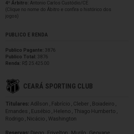
4º Árbitro:
Antonio Carlos Custódio/CE
(Clique no nome do Ábitro e confira o histórico dos
jogos)
PUBLICO E RENDA
Publico Pagante:
3876
Publico Total:
3876
Renda:
R$ 25.425.00
CEARÁ SPORTING CLUB
Titulares:
Adílson
,
Fabrício
,
Cleber
,
Boiadeiro
,
Ernandes
,
Eusébio
,
Heleno
,
Thiago Humberto
,
Rodrigo
,
Nicácio
,
Washington
Reservas:
Diego
,
Erivelton
,
Murilo
,
Geovane
,