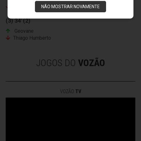
Rodrigo
Heleno
NÃO MOSTRAR NOVAMENTE
(3) 34' (2)
Geovane
Thiago Humberto
JOGOS DO
VOZÃO
VOZÃO
TV