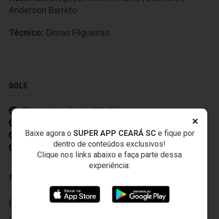
Anderson Barreto
Técnico:
Dimas Filgueiras
GOLS
Thiago Humberto 28' (1)
×
Washington 39' (1)
Baixe agora o
SUPER APP CEARÁ SC
e fique por
Nicácio 3' (2)
dentro de conteúdos exclusivos!
Geovane 45' (2)
Clique nos links abaixo e faça parte dessa
experiência:
SUBSTITUIÇÕES
(1) 20' (2)
(2) 20' (2)
Sérgio Mota
Douglas Silva