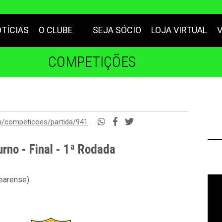
TÍCIAS
O CLUBE
SEJA SÓCIO
LOJA VIRTUAL
COMPETIÇÕES
m/competicoes/partida/941
no - Final - 1ª Rodada
cearense)