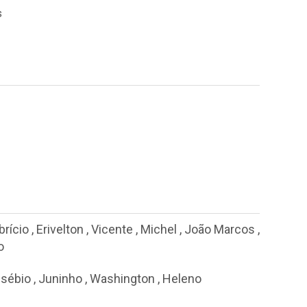
s
brício
,
Erivelton
,
Vicente
,
Michel
,
João Marcos
,
o
sébio
,
Juninho
,
Washington
,
Heleno