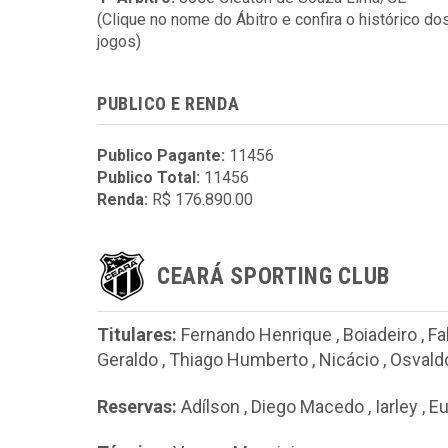
(Clique no nome do Ábitro e confira o histórico do
jogos)
PUBLICO E RENDA
Publico Pagante:
11456
Publico Total:
11456
Renda:
R$ 176.890.00
CEARÁ SPORTING CLUB
Titulares:
Fernando Henrique
,
Boiadeiro
,
Fa
Geraldo
,
Thiago Humberto
,
Nicácio
,
Osvald
Reservas:
Adílson
,
Diego Macedo
,
Iarley
,
Eu