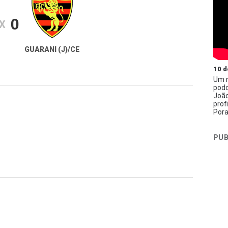
0
X
GUARANI (J)/CE
10 d
Um n
podc
João
prof
Pora
PUB