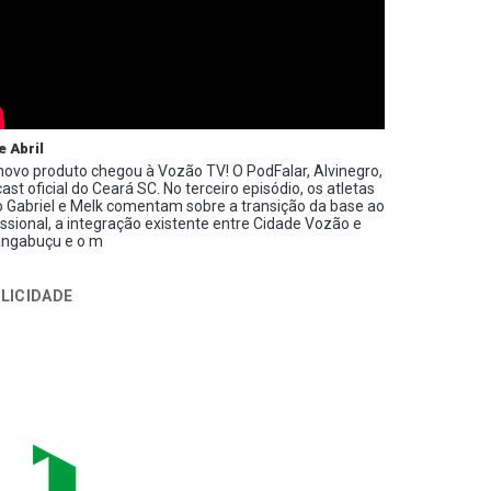
e Abril
ovo produto chegou à Vozão TV! O PodFalar, Alvinegro,
ast oficial do Ceará SC. No terceiro episódio, os atletas
 Gabriel e Melk comentam sobre a transição da base ao
issional, a integração existente entre Cidade Vozão e
ngabuçu e o m
LICIDADE