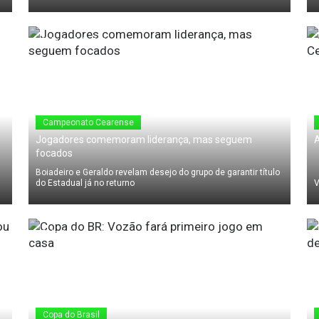
07 de Abril de 2011
0
Campeonato Cearense
Jogadores comemoram liderança, mas seguem
A
focados
Boiadeiro e Geraldo revelam desejo do grupo de garantir título
do Estadual já no returno
V
07 de Abril de 2011
0
Copa do Brasil