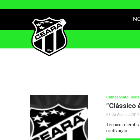
NO
Campeonato Ceare
“Clássico é
08 de Abril de 2011
Técnico relembra
motivação