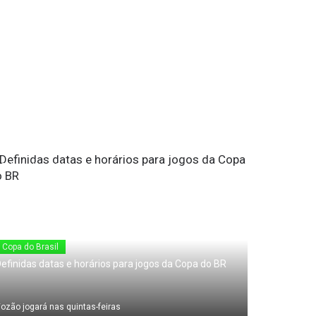
8 de Abril de 2011
Copa do Brasil
efinidas datas e horários para jogos da Copa do BR
ozão jogará nas quintas-feiras