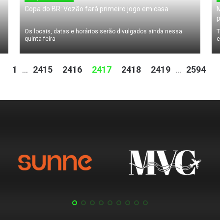
Copa do BR: Vozão fará primeiro jogo em casa
M
Os locais, datas e horários serão divulgados ainda nessa
T
quinta-feira
e
1
...
2415
2416
2417
2418
2419
...
2594