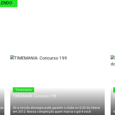
LENDO
08 de Abril de 2011
0
Timemania
TIMEMANIA: Concurso 199
D
 da
Só a torcida alvinegra pode garantir o clube no G-20 da loteria
em 2012. Nessa competição quem marca o gol é você.
V