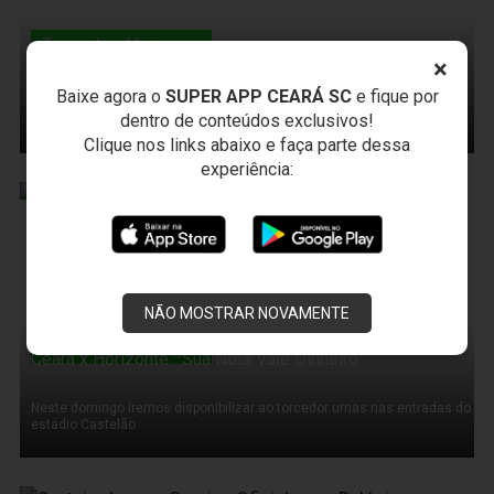
Torcedor Alvinegro
Promoção Coelce Solidária e Moto Traxx
×
Baixe agora o
SUPER APP CEARÁ SC
e fique por
Contra o Horizonte, no estádio Castelão estaremos em todas as
dentro de conteúdos exclusivos!
entradas com formulários para novos cadastros
Clique nos links abaixo e faça parte dessa
experiência:
27 de Fevereiro de 2011
NÃO MOSTRAR NOVAMENTE
Torcedor Alvinegro
Ceará x Horizonte: “Sua Nota Vale Dinheiro”
Neste domingo iremos disponibilizar ao torcedor urnas nas entradas do
estádio Castelão