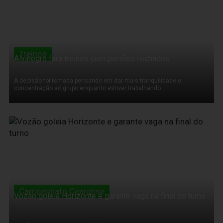
Treinos
Alvinegro fará treinos com portões fechados
A decisão foi tomada pensando em dar mais tranquilidade e
concentração ao grupo enquanto estiver trabalhando
27 de Fevereiro de 2011
Campeonato Cearense
Vozão goleia Horizonte e garante vaga na final do turno