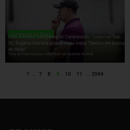
Categoria de Base
Com a melhor campanha do Campeonato Cearense Sub-
20, Rogério Ferreira projeta mata-mata: “Vamos em busca
do título”
Time do Povo encara o Vila Real nas quartas de final
1
...
7
8
9
10
11
...
2594