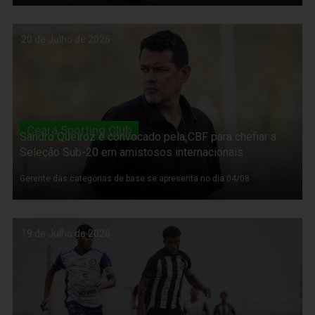
20 de Julho de 2026
Ceará Sporting Club
Sandro Queiroz é convocado pela CBF para chefiar a
Seleção Sub-20 em amistosos internacionais
Gerente das categorias de base se apresenta no dia 04/08
19 de Julho de 2026