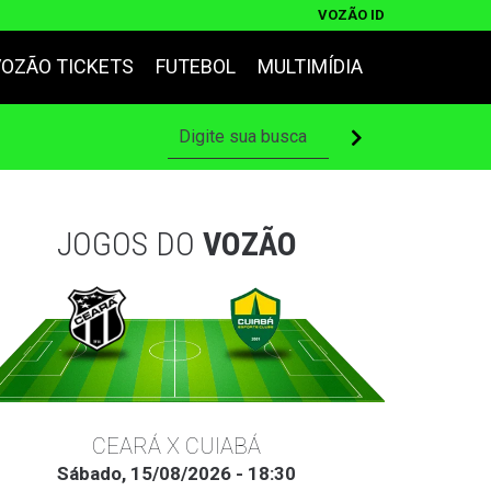
VOZÃO ID
VOZÃO TICKETS
FUTEBOL
MULTIMÍDIA
JOGOS DO
VOZÃO
CEARÁ X CUIABÁ
Sábado, 15/08/2026 - 18:30
Ter