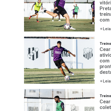
vitór
Preta
trei
com 
Leia
Trein
Cear
ativ
com 
pron
desta
Leia
Trein
Ceará
colet