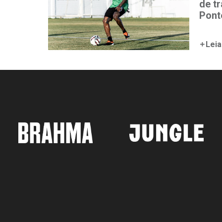
de t
Pont
Leia