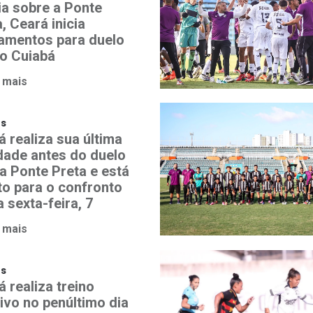
ia sobre a Ponte
, Ceará inicia
namentos para duelo
o Cuiabá
 mais
os
á realiza sua última
idade antes do duelo
a Ponte Preta e está
to para o confronto
 sexta-feira, 7
 mais
os
 realiza treino
ivo no penúltimo dia