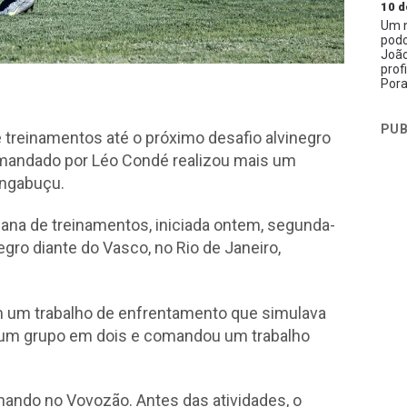
10 d
Um n
podc
João
prof
Pora
PUB
 treinamentos até o próximo desafio alvinegro
comandado por Léo Condé realizou mais um
angabuçu.
mana de treinamentos, iniciada ontem, segunda-
egro diante do Vasco, no Rio de Janeiro,
 um trabalho de enfrentamento que simulava
u um grupo em dois e comandou um trabalho
alhando no Vovozão. Antes das atividades, o