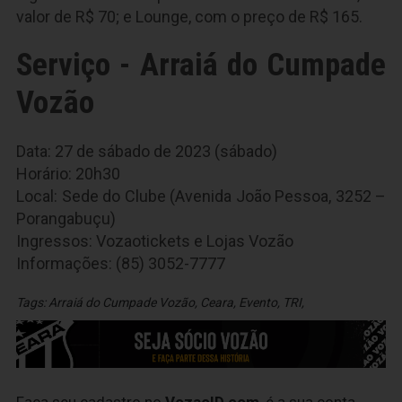
valor de R$ 70; e Lounge, com o preço de R$ 165.
Serviço - Arraiá do Cumpade
Vozão
Data: 27 de sábado de 2023 (sábado)
Horário: 20h30
Local: Sede do Clube (Avenida João Pessoa, 3252 –
Porangabuçu)
Ingressos: Vozaotickets e Lojas Vozão
Informações: (85) 3052-7777
Tags:
Arraiá do Cumpade Vozão
,
Ceara
,
Evento
,
TRI
,
Faça seu cadastro no
VozaoID.com
, é a sua conta