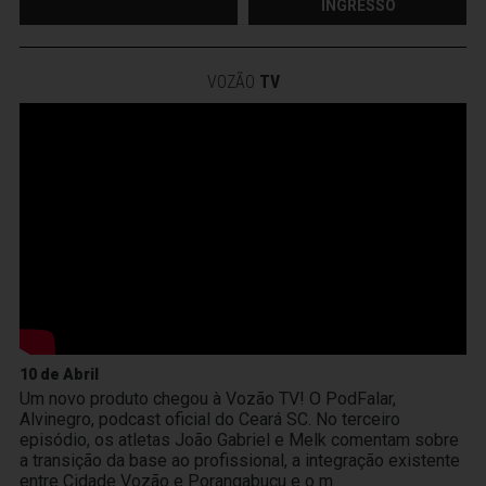
INGRESSO
VOZÃO
TV
10 de Abril
Um novo produto chegou à Vozão TV! O PodFalar,
Alvinegro, podcast oficial do Ceará SC. No terceiro
episódio, os atletas João Gabriel e Melk comentam sobre
a transição da base ao profissional, a integração existente
entre Cidade Vozão e Porangabuçu e o m