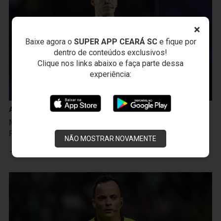
×
Baixe agora o
SUPER APP CEARÁ SC
e fique por
dentro de conteúdos exclusivos!
Clique nos links abaixo e faça parte dessa
experiência:
Arbitragem
Mineiro Paulo Cesar Zanovelli apita Ceará x Ponte
Preta na Arena Castelão
NÃO MOSTRAR NOVAMENTE
Leia mais