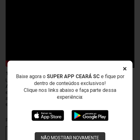
×
10 de Abril
Baixe agora o
SUPER APP CEARÁ SC
e fique por
Um novo produto chegou à Vozão TV! O PodFalar,
dentro de conteúdos exclusivos!
Alvinegro, podcast oficial do Ceará SC. No terceiro
Clique nos links abaixo e faça parte dessa
episódio, os atletas João Gabriel e Melk comentam sobre
experiência:
a transição da base ao profissional, a integração existente
entre Cidade Vozão e Porangabuçu e o m
PUBLICIDADE
NÃO MOSTRAR NOVAMENTE