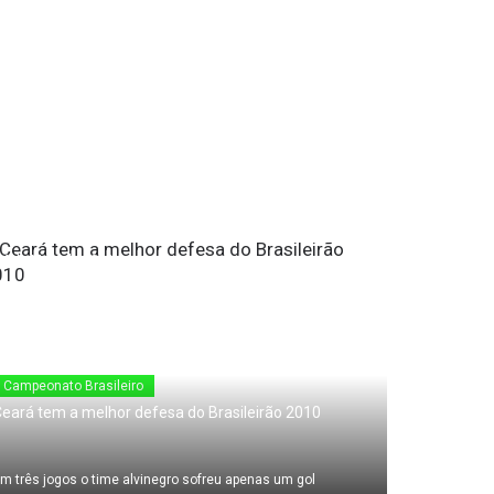
24 de Maio de 2010
Campeonato Brasileiro
eará tem a melhor defesa do Brasileirão 2010
m três jogos o time alvinegro sofreu apenas um gol