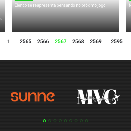
Elenco se reapresenta pensando no próximo jogo
N
io
1
...
2565
2566
2567
2568
2569
...
2595