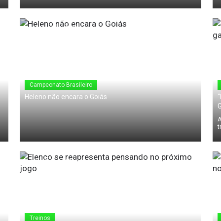
24 de Maio de 2010
Campeonato Brasileiro
Heleno não encara o Goiás
“
A
t
24 de Maio de 2010
Treinos