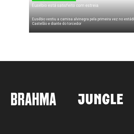
Eusébio está satisfeito com estreia
Eusébio vestiu a camisa alvinegra pela primeira vez no estád
Castelão e diante do torcedor