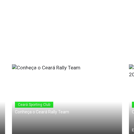
24 de Maio de 2010
Ceará Sporting Club
Conheça o Ceará Rally Team
C
E