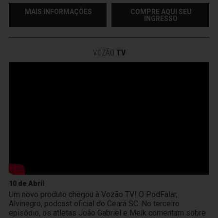
MAIS INFORMAÇÕES
COMPRE AQUI SEU
INGRESSO
VOZÃO
TV
10 de Abril
Um novo produto chegou à Vozão TV! O PodFalar,
Alvinegro, podcast oficial do Ceará SC. No terceiro
episódio, os atletas João Gabriel e Melk comentam sobre