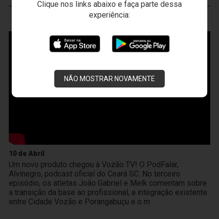
Clique nos links abaixo e faça parte dessa
experiência:
VOZÃO
TV
NÃO MOSTRAR NOVAMENTE
10 de Abril
Um novo produto chegou à Vozão TV! O PodFalar,
Alvinegro, podcast oficial do Ceará SC. No terceiro
episódio, os atletas João Gabriel e Melk comentam sobre
a transição da base ao profissional, a integração existente
entre Cidade Vozão e Porangabuçu e o m