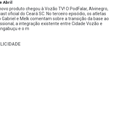
e Abril
ovo produto chegou à Vozão TV! O PodFalar, Alvinegro,
ast oficial do Ceará SC. No terceiro episódio, os atletas
 Gabriel e Melk comentam sobre a transição da base ao
issional, a integração existente entre Cidade Vozão e
ngabuçu e o m
LICIDADE