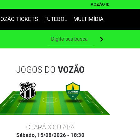
VOZÃO ID
VOZÃO TICKETS
FUTEBOL
MULTIMÍDIA
JOGOS DO
VOZÃO
CEARÁ X CUIABÁ
Sábado, 15/08/2026 - 18:30
Ter