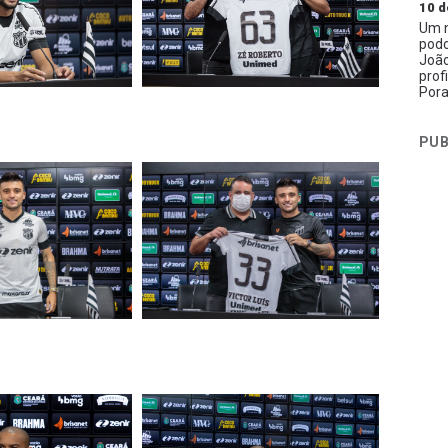
10 d
Um n
podc
João
prof
Pora
PUB