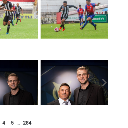
4
5
...
284