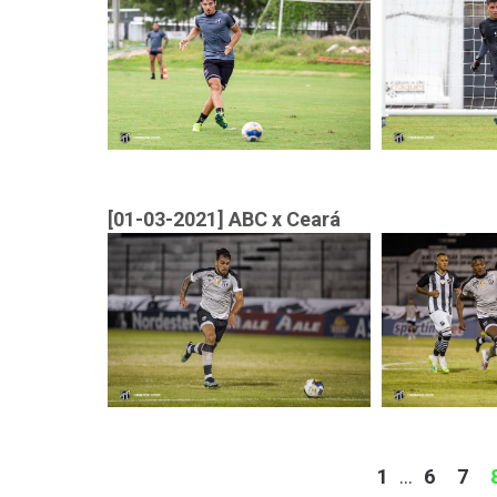
[01-03-2021] ABC x Ceará
1
...
6
7