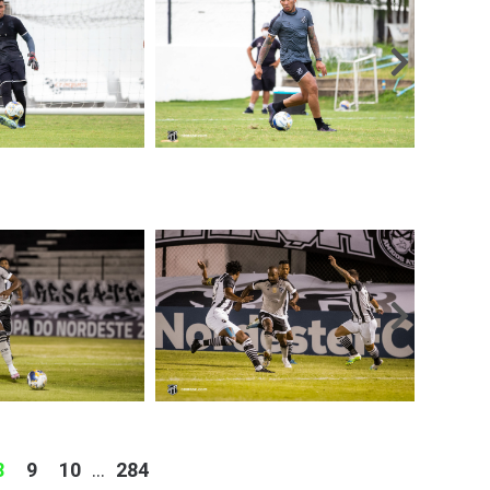
8
9
10
...
284