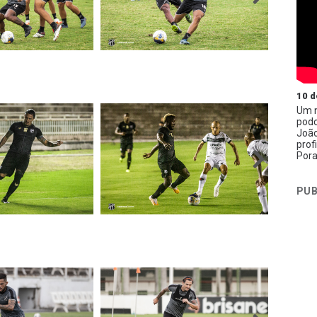
10 d
Um n
podc
João
prof
Pora
PUB