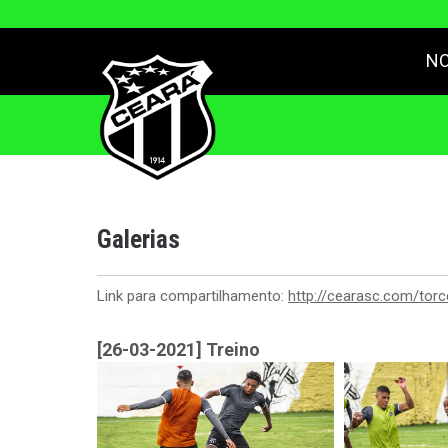
NO
Galerias
Link para compartilhamento:
http://cearasc.com/torc
[26-03-2021] Treino