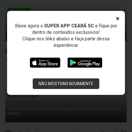
Treinos
Técnico Dimas Filgueiras comanda treinos técnicos no
×
Vovozão
Baixe agora o
SUPER APP CEARÁ SC
e fique por
Elenco voltou aos treinamentos e se prepara para o duelo contra o
dentro de conteúdos exclusivos!
Brasiliense
Clique nos links abaixo e faça parte dessa
experiência:
14 de Março de 2011
NÃO MOSTRAR NOVAMENTE
Timemania
Timemania: Veja os ganhadores do sorteio de sábado
Villa e Fernando Pereira foram os grandes sortudos. Você pode ser o
próximo