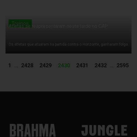
Treinos
Atletas se reapresentaram nesta tarde no CAP
Os atletas que atuaram na partida contra o Horizonte, ganharam folga.
1
...
2428
2429
2430
2431
2432
...
2595