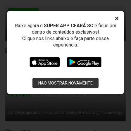
Timemania
Timemania: premiação acumula e torcedor poderá ganhar
×
4 milhões
Baixe agora o
SUPER APP CEARÁ SC
e fique por
dentro de conteúdos exclusivos!
Aposte na Timemania e marque o Ceará como Time do Coração!
Clique nos links abaixo e faça parte dessa
experiência:
13 de Março de 2011
NÃO MOSTRAR NOVAMENTE
Treinos
Atletas se reapresentaram nesta tarde no CAP
Os atletas que atuaram na partida contra o Horizonte, ganharam folga.