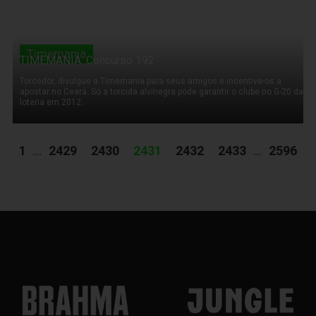
Timemania
TIMEMANIA: Concurso 192
Torcedor, divulgue a Timemania para seus amigos e incentive-os a
apostar no Ceará. Só a torcida alvinegra pode garantir o clube no G-20 da
loteria em 2012.
1
...
2429
2430
2431
2432
2433
...
2596