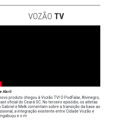
VOZÃO
TV
e Abril
ovo produto chegou à Vozão TV! O PodFalar, Alvinegro,
ast oficial do Ceará SC. No terceiro episódio, os atletas
 Gabriel e Melk comentam sobre a transição da base ao
issional, a integração existente entre Cidade Vozão e
ngabuçu e o m