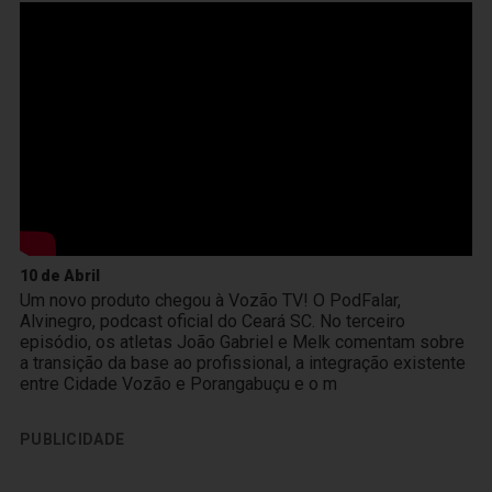
10 de Abril
Um novo produto chegou à Vozão TV! O PodFalar,
Alvinegro, podcast oficial do Ceará SC. No terceiro
episódio, os atletas João Gabriel e Melk comentam sobre
a transição da base ao profissional, a integração existente
entre Cidade Vozão e Porangabuçu e o m
PUBLICIDADE