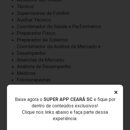
Técnico
Supervisores de Futebol
Auxiliar Técnico
Coordenador de Saúde e Performance
Preparador Físico
Preparador de Goleiros
Coordenador de Análise de Mercado e
Desempenho
Analistas de Mercado
Analista de Desempenho
Médicos
Fisioterapeutas
Fisiologista
×
Nutricionistas
Baixe agora o
SUPER APP CEARÁ SC
e fique por
Psicóloga
dentro de conteúdos exclusivos!
Dentista
Clique nos links abaixo e faça parte dessa
Roupeiros
experiência:
Massagistas
Auxiliar Operacional