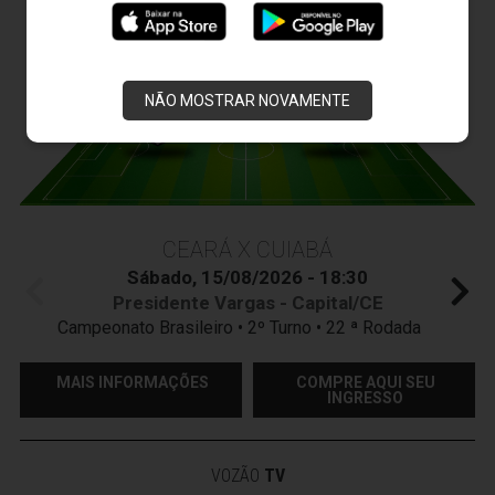
JOGOS DO
VOZÃO
NÃO MOSTRAR NOVAMENTE
CEARÁ X CUIABÁ
Sábado, 15/08/2026 - 18:30
Presidente Vargas - Capital/CE
Campeonato Brasileiro • 2º Turno • 22 ª Rodada
MAIS INFORMAÇÕES
COMPRE AQUI SEU
INGRESSO
VOZÃO
TV