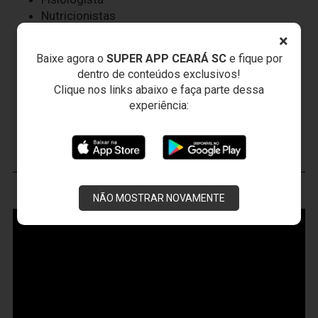
Nutricionistas
Psicóloga
×
Dentista
Baixe agora o
SUPER APP CEARÁ SC
e fique por
Roupeiros
dentro de conteúdos exclusivos!
Massagistas
Clique nos links abaixo e faça parte dessa
Auxiliar Operacional
experiência:
JOGOS DO
VOZÃO
VOZÃO
TV
NÃO MOSTRAR NOVAMENTE