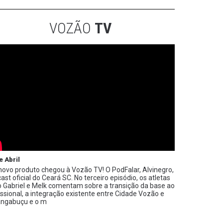
VOZÃO
TV
e Abril
ovo produto chegou à Vozão TV! O PodFalar, Alvinegro,
ast oficial do Ceará SC. No terceiro episódio, os atletas
 Gabriel e Melk comentam sobre a transição da base ao
issional, a integração existente entre Cidade Vozão e
ngabuçu e o m