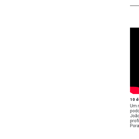
10 d
Um n
podc
João
prof
Pora